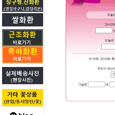
오늘은 
그(녀)
오늘은 
자 이제 그(녀)와 
우리가 만난
그날은
년