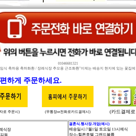
01046681321
임식 축하용 축하화환 / 장례식장 추모용 근조화환​"이제는 배송지 현지에 있는 꽃집에 직거
간편하게 주문하세요.
(카드결제로
문자로 주문시)
(무통장or전화로카드결제시)
결혼식.행사장.개업(예시)
배송일시:7월1일 토요일 13시예식
례식장
장소:힐튼호텔 그랜드볼륨
홍길동