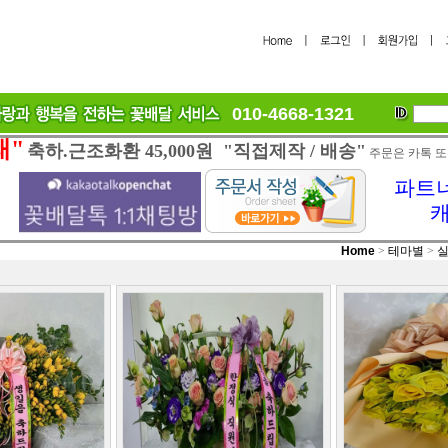
010-4668-1321
래"
축하.근조화환 45,000원 "직접제작 / 배송"
주문은 카톡 또
파트너
Home
>
테마별
>
실