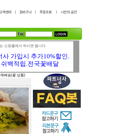
는 쇼핑몰에서 하시면 됩니다.
사 가입시 추가10%할인.
캐쉬백적립.전국꽃배달
제배송(꽃 상품)