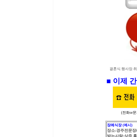
결혼식.행사장.취
■ 이제 
(전화or
장례식장 (예시)
장소:경주전문장
받는사람:상주 