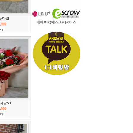
w꽃다발
,000
꽃다발50
,000