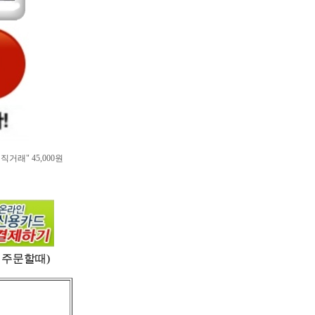
래" 45,000원
 주문할때)