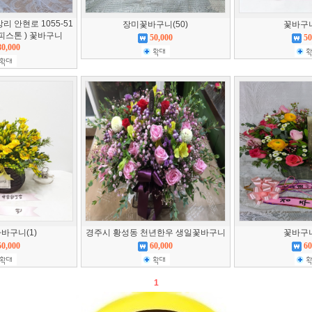
 안현로 1055-51
장미꽃바구니(50)
꽃바구니
피스톤 ) 꽃바구니
50,000
50
80,000
바구니(1)
경주시 황성동 천년한우 생일꽃바구니
꽃바구니
50,000
60,000
60
1