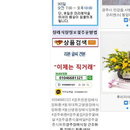
경주시 안강읍 사방리
오리엔스( 동양
후리지아
01046681321 #경주전문장례식
장화환 #동국대학교병원장례식
장화환 #동산병원장례식장화환
#경주화환#경주꽃집#경주꽃배
달 #경주결혼식꽃배달#경주결
혼식화환
경주장례식장 근조화
환 장례식 화환 배달