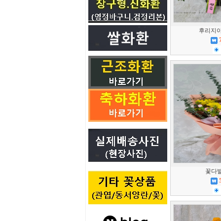
후리지아7
꽃다발(