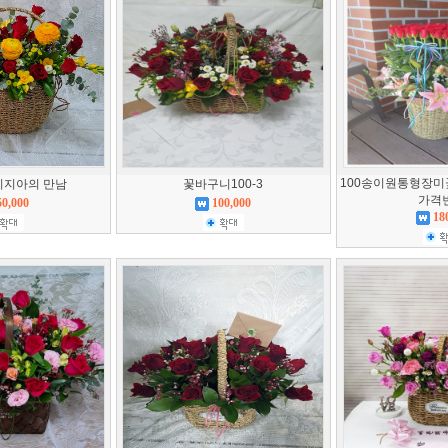
100송이원통형장미
리지아의 만남
꽃바구니100-3
가격
50,000
100,000
18