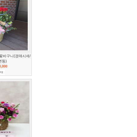
꽃바구니(경매시세/
변동)
0,000