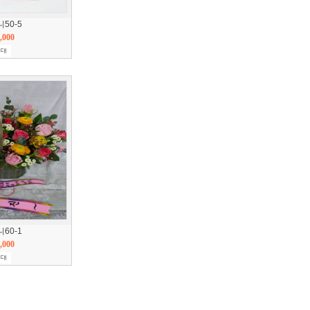
50-5
,000
60-1
,000