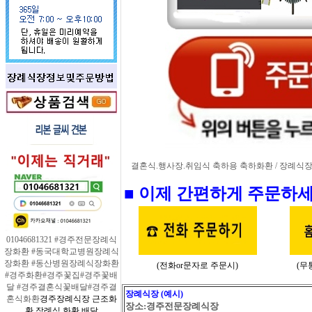
결혼식.행사장.취임식 축하용 축하화환 / 장례식장 
■ 이제 간편하게 주문하세
01046681321 #경주전문장례식
장화환 #동국대학교병원장례식
장화환 #동산병원장례식장화환
(전화or문자로 주문시)
(무
#경주화환#경주꽃집#경주꽃배
달 #경주결혼식꽃배달#경주결
장례식장 (예시)
혼식화환
경주장례식장 근조화
장소:경주전문장례식장
환 장례식 화환 배달