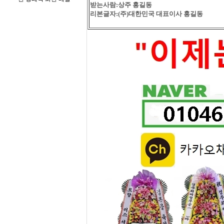
받는사람:상주 홍길동
리본글자:(주)대한민국 대표이사 홍길동