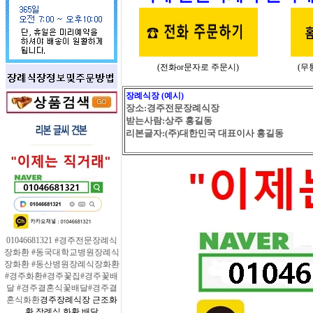
(전화or문자로 주문시)
(무
장례식장 (예시)
장소:경주전문장례식장
받는사람:상주 홍길동
리본글자:(주)대한민국 대표이사 홍길동
01046681321 #경주전문장례식
장화환 #동국대학교병원장례식
장화환 #동산병원장례식장화환
#경주화환#경주꽃집#경주꽃배
달 #경주결혼식꽃배달#경주결
혼식화환
경주장례식장 근조화
환 장례식 화환 배달