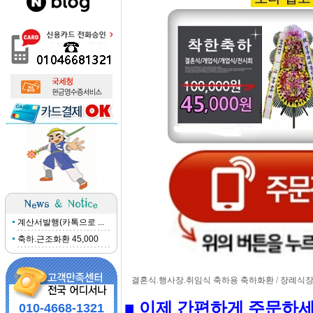
계산서발행(카톡으로 ...
축하.근조화환 45,000
결혼식.행사장.취임식 축하용 축하화환 / 장례식장 
■ 이제 간편하게 주문하세
010-4668-1321