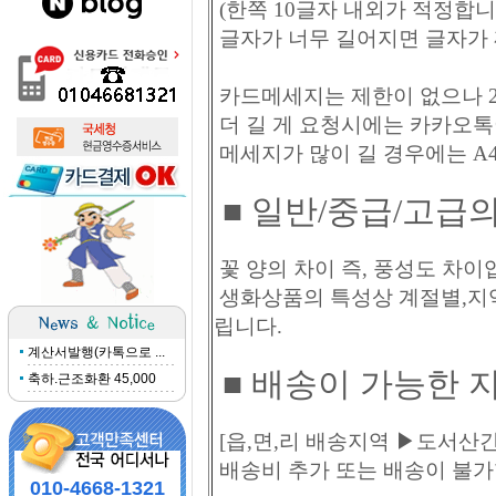
(한쪽 10글자 내외가 적정합니
글자가 너무 길어지면 글자가
카드메세지는 제한이 없으나 2
더 길 게 요청시에는 카카오톡
메세지가 많이 길 경우에는 A
■
일반/중급/고급의
꽃 양의 차이 즉, 풍성도 차이
생화상품의 특성상 계절별,지
립니다.
계산서발행(카톡으로 ...
■
배송이 가능한 
축하.근조화환 45,000
[읍,면,리 배송지역 ▶도서산간
배송비 추가 또는 배송이 불가
010-4668-1321