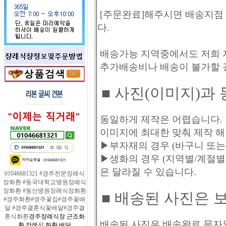
[주문완료]해주시면 배송지점 
다.
배송가능 지역중에서도 저희 지
추가배송비나 배송이 불가할 
■
사진(이미지)과
동일하게 제작은 어렵습니다.
이미지에 최대한 맞춰 제작 해
▶부자재의 경우 (바구니 또는 
▶생화의 경우 (지역별/계절별
은 달라질 수 있습니다.
01046681321 #경주전문장례식
장화환 #동국대학교병원장례식
장화환 #동산병원장례식장화환
■ 배송된 사진은 
#경주화환#경주꽃집#경주꽃배
달 #경주결혼식꽃배달#경주결
혼식화환
경주장례식장 근조화
배송된 사진은 배송완료 문자
환 장례식 화환 배달