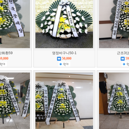
단화환59
영정바구니50-1
근조3단(
59,000
50,000
59