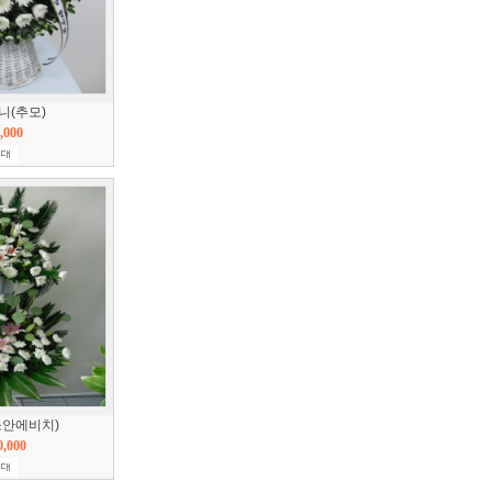
니(추모)
,000
소안에비치)
0,000