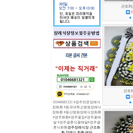
근조3단(
1
근조3단
1
01046681321 #경주전문장례식
장화환 #동국대학교병원장례식
장화환 #동산병원장례식장화환
#경주화환#경주꽃집#경주꽃배
달 #경주결혼식꽃배달#경주결
혼식화환
경주장례식장 근조화
환 장례식 화환 배달