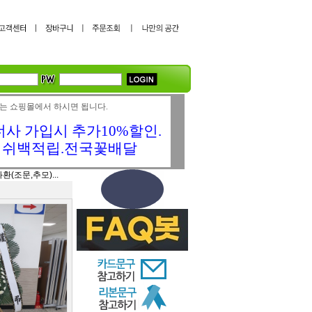
는 쇼핑몰에서 하시면 됩니다.
사 가입시 추가10%할인.
캐쉬백적립.전국꽃배달
환(조문,추모)...