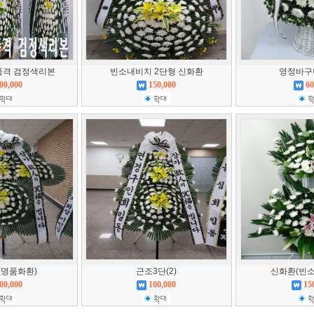
품격 검정색리본
빈소내비치 2단형 신화환
영정바구
00,000
150,000
60
(명품화환)
근조3단(2)
신화환(빈
00,000
100,000
15