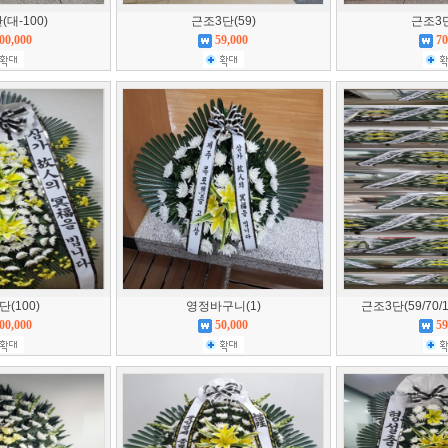
대-100)
근조3단(59)
근조3단
00,000
59,000
70
(100)
영정바구니(1)
근조3단(59/70
00,000
50,000
59