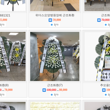
위더스요양병원장례 근조화환
근조화환
681321
45,000
59,000
70,000
환(8)
근조화환(7)
추모용
00
→
70,000
100,000
→
80,000
10