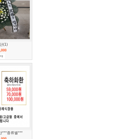
(1)
,000
***종류별***
,000