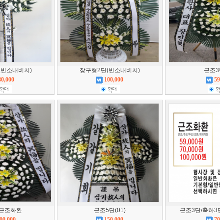
(빈소내비치)
장구형2단(빈소내비치)
근조3단
80,000
100,000
59
 근조화환
근조5단(01)
근조3단/축하3단
00,000
150,000
70