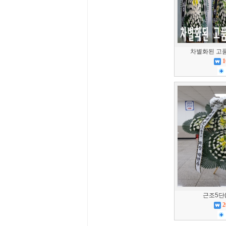
차별화된 고
1
근조5단
2