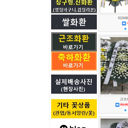
01046
근조화
80,0