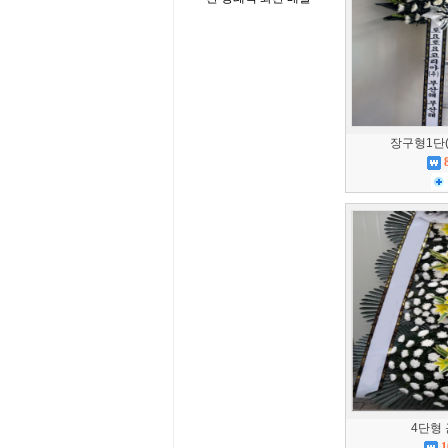
장구형1단
4단형
1