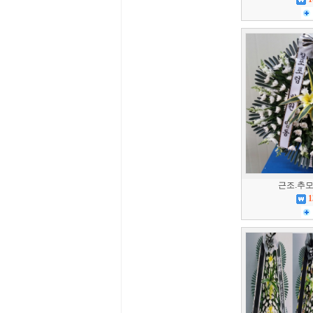
근조.추모
1