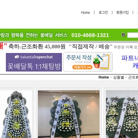
010-4668-1321
래"
축하.근조화환 45,000원 "직접제작 / 배송"
주문은 카톡 또
파트너
Home
>
상품별
>
근조화