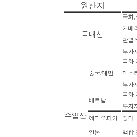
원산지
국화,
거베라
국내산
관엽식
부자재
국화,
중국/대만
미스티
부자재
국화,
베트남
부자재
수입산
에디오피아
장미
일본
백합