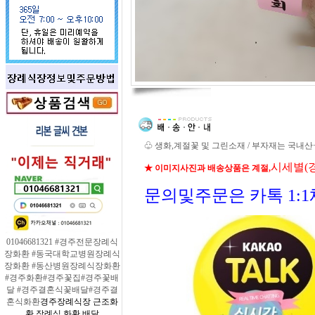
♧ 생화,계절꽃 및 그린소재 / 부자재는 국내
시세별(
★ 이미지사진과 배송상품은 계절,
문의및주문은 카톡 1:
01046681321 #경주전문장례식
장화환 #동국대학교병원장례식
장화환 #동산병원장례식장화환
#경주화환#경주꽃집#경주꽃배
달 #경주결혼식꽃배달#경주결
혼식화환
경주장례식장 근조화
환 장례식 화환 배달