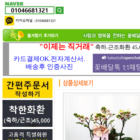
"이제는 직거래"
축하.근조화환 45,
카드결제OK.전자계산서.
배송후 인증사진