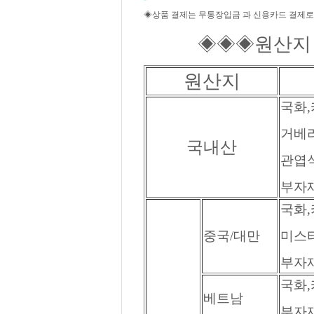
◈상품 결제는 무통장입금 과 신용카드 결제로
◈◈◈원산지 
원산지
국화,
거베라
국내산
관엽식
부자재
국화,
중국/대만
미스티
부자재
국화,
베트남
부자재