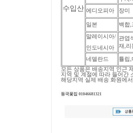
수입산
에디오피아
장미
일본
백합
말레이시아/
관엽식
재,리
인도네시아
네델란드
튤립
모든 상품은 배송지역 인근 제
지역 및 계절에 따라 들어간
해당지역 실제 배송 화원에서
동국꽃집 01046681321