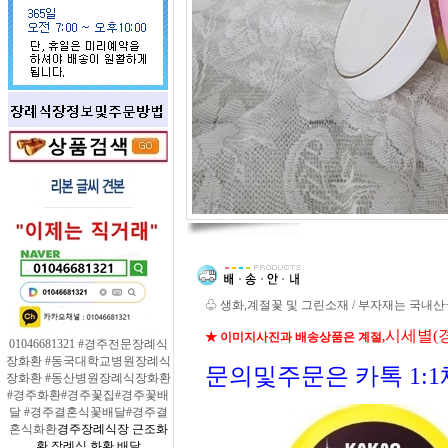
♧ 생화,계절꽃 및 그린소재 / 부자재는 국내
시세별(
★ 이미지사진과 배송상품은 계절,
01046681321 #경주전문장례식
장화환 #동국대학교병원장례식
문의및주문은 카톡 1:
장화환 #동산병원장례식장화환
#경주화환#경주꽃집#경주꽃배
달 #경주결혼식꽃배달#경주결
혼식화환
경주장례식장 근조화
환 장례식 화환 배달