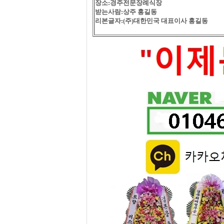
장소:경주전문장례식장
받는사람:상주 홍길동
리본글자:(주)대한민국 대표이사 홍길동