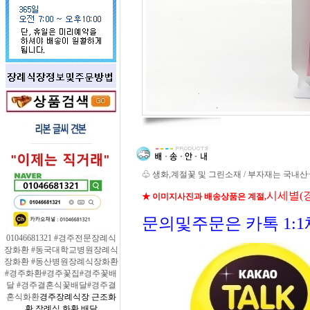
♧ 생화,계절꽃 및 그린소재 / 부자재는 국내
시세별(
★ 이미지사진과 배송상품은 계절,
문의및주문은 카톡 1:
01046681321 #경주전문장례식
장화환 #동국대학교병원장례식
장화환 #동산병원장례식장화환
#경주화환#경주꽃집#경주꽃배
달 #경주결혼식꽃배달#경주결
혼식화환
경주장례식장 근조화
환 장례식 화환 배달