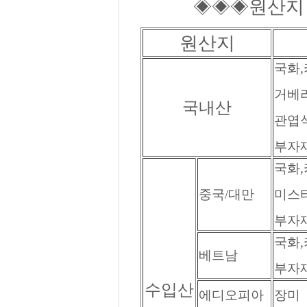
◈◈◈원산지 
원산지
국화,
거베라
국내산
관엽식
부자재
국화,
중국/대만
미스티
부자재
국화,
베트남
부자재
수입산
에디오피아
장미