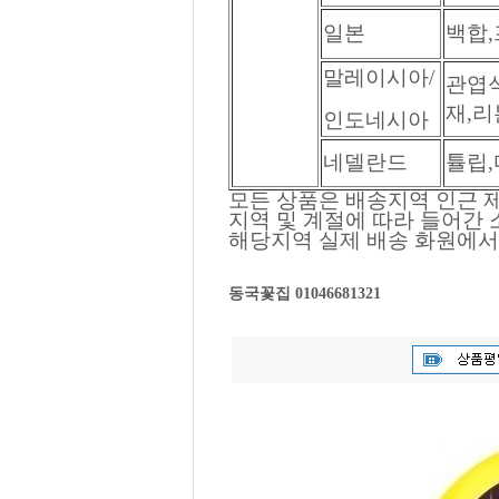
일본
백합
말레이시아/
관엽식
재,리
인도네시아
네델란드
튤립
모든 상품은 배송지역 인근 제
지역 및 계절에 따라 들어간
해당지역 실제 배송 화원에서
동국꽃집 01046681321