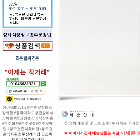
01046681321 #경주전문장례식
장화환 #동국대학교병원장례식
장화환 #동산병원장례식장화환
♧ 생화,계절꽃 및 그린소재 / 부자재는 국내
#경주화환#경주꽃집#경주꽃배
달 #경주결혼식꽃배달#경주결
시세별(
★ 이미지사진과 배송상품은 계절,
혼식화환
경주장례식장 근조화
환 장례식 화환 배달