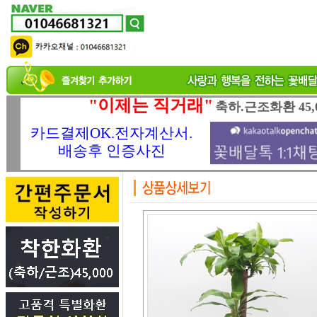
"이제는 직거래"
축하.근조화환 45,
카드결제OK.전자계산서.
배송후 인증사진