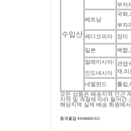
부자재
국화,
베트남
부자재
수입산
에디오피아
장미
일본
백합
말레이시아/
관엽식
재,리
인도네시아
네델란드
튤립
모든 상품은 배송지역 인근 제
지역 및 계절에 따라 들어간
해당지역 실제 배송 화원에서
동국꽃집 01046681321