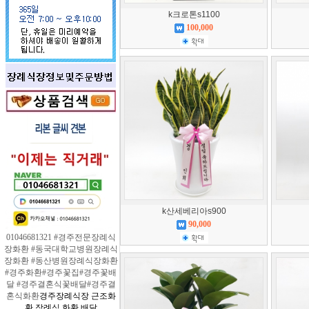
k크로톤s1100
100,000
k산세베리아s900
90,000
01046681321 #경주전문장례식
장화환 #동국대학교병원장례식
장화환 #동산병원장례식장화환
#경주화환#경주꽃집#경주꽃배
달 #경주결혼식꽃배달#경주결
혼식화환
경주장례식장 근조화
환 장례식 화환 배달